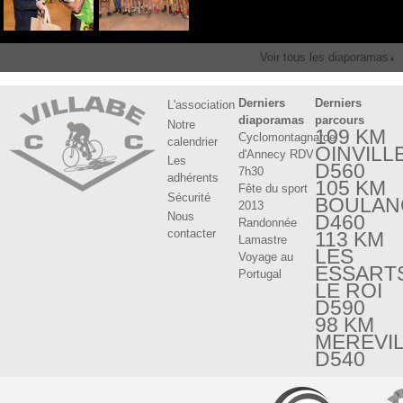
Voir tous les diaporamas
Derniers
Derniers
L'association
diaporamas
parcours
Notre
109 KM
Cyclomontagnarde
calendrier
OINVILL
d'Annecy RDV
Les
D560
7h30
adhérents
105 KM
Fête du sport
Sécurité
BOULAN
2013
Nous
D460
Randonnée
contacter
113 KM
Lamastre
LES
Voyage au
ESSART
Portugal
LE ROI
D590
98 KM
MEREVI
D540