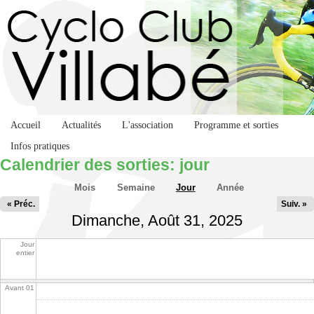
Accueil
Actualités
L'association
Programme et sorties
Infos pratiques
Calendrier des sorties: jour
Onglets principaux
Mois
Semaine
Jour
(onglet actif)
Année
« Préc.
Suiv. »
Dimanche, Août 31, 2025
Jour
entier
Avant 01