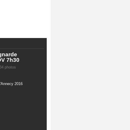
gnarde
DV 7h30
34 photos
'Annecy 2016