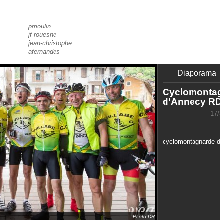
pmoulin
jf rouesne
jean-christophe
afernandes
Diaporama
Cyclomonta
d'Annecy R
17/
cyclomontagnarde d
Photo DR