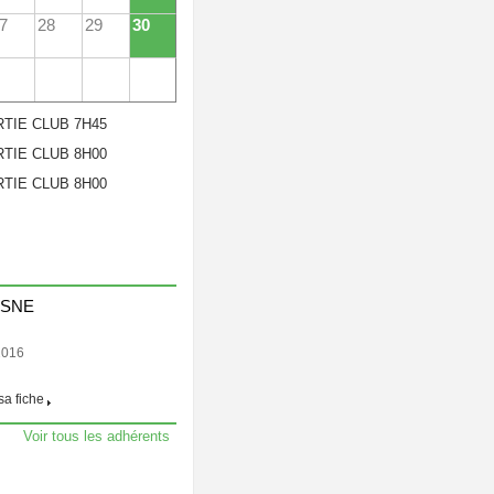
7
28
29
30
TIE CLUB 7H45
TIE CLUB 8H00
TIE CLUB 8H00
ESNE
2016
sa fiche
Voir tous les adhérents