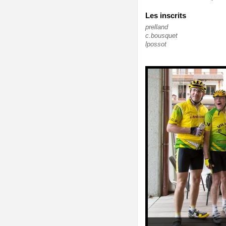
Les inscrits
prelland
c.bousquet
lpossot