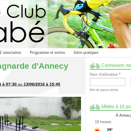
L'association
Programme et sorties
Infos pratiques
agnarde d'Annecy
Connexion m
Nom d'utilisateur
*
6 à 07:30
au
13/06/2016 à 15:45
Mot de passe perdu
Météo à 10 jo
À Annecy
18 heures
29°