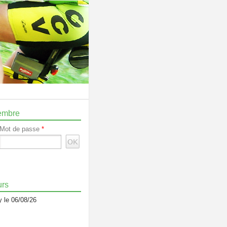
embre
Mot de passe
*
urs
 le 06/08/26