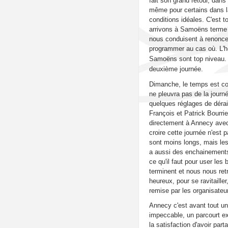
fait son grand retour, dans 
même pour certains dans l
conditions idéales. C'est t
arrivons à Samoëns terme 
nous conduisent à renoncer
programmer au cas où.
L'
Samoëns sont top niveau. 
deuxième journée.
Dimanche, le temps est couv
ne pleuvra pas de la journé
quelques réglages de dérai
François et Patrick Bourri
directement à Annecy avec 
croire cette journée n'est p
sont moins longs, mais les
a aussi des enchainements
ce qu'il faut pour user l
terminent et nous nous ret
heureux, pour se ravitaille
remise par les organisateu
Annecy c'est avant tout un
impeccable, un parcourt e
la satisfaction d'avoir p