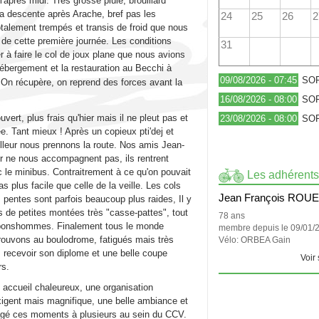
l'après midi. Très grosse pluie, brouillard
a descente après Arache, bref pas les
24
25
26
2
otalement trempés et transis de froid que nous
de cette première journée. Les conditions
31
 à faire le col de joux plane que nous avions
hébergement et la restauration au Becchi à
09/08/2026 - 07:45
SOR
On récupère, on reprend des forces avant la
16/08/2026 - 08:00
SOR
ert, plus frais qu'hier mais il ne pleut pas et
23/08/2026 - 08:00
SOR
e. Tant mieux ! Après un copieux pti'dej et
lleur nous prennons la route. Nos amis Jean-
er ne nous accompagnent pas, ils rentrent
le minibus. Contraitrement à ce qu'on pouvait
Les adhérents
as plus facile que celle de la veille. Les cols
Jean François ROU
 pentes sont parfois beaucoup plus raides, Il y
 de petites montées très "casse-pattes", tout
78 ans
es bonshommes. Finalement tous le monde
membre depuis le 09/01/
rouvons au boulodrome, fatigués mais très
Vélo: ORBEA Gain
r, recevoir son diplome et une belle coupe
Voir 
rs.
 accueil chaleureux, une organisation
xigent mais magnifique, une belle ambiance et
artagé ces moments à plusieurs au sein du CCV.