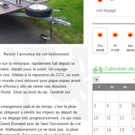
ciel dégagé
Thu
Fri
Sat
06/08
07/08
08/08
Revoir l'annonce de cet événement
o sur la remorque, rapidement fait depuis la
Calendrier des
nière, départ sous le soleil. Un voyage
s uns, fidèles à la réputation du CCV, se sont
«
le monde s'est retrouvé pour pique-niquer avant
 d'Annecy afin de retirer nos dossiers
l
m
m
 l'hotel. Situé au bord du lac, l'endroit est
3
4
5
6
changement radical de temps, c'est la pluie
s obligeant à revêtir les impers au départ de
10
11
12
1
ps se dégage très progressivement, ce qui nous
rand Bornand puis de faire l'ascension du col
eil. Malheureusement ça ne dure pas, la pluie
17
18
19
2