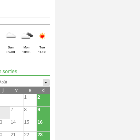
Sun
Mon
Tue
09/08
10/08
11/08
 sorties
Août
»
j
v
s
d
1
2
7
8
9
3
14
15
16
0
21
22
23