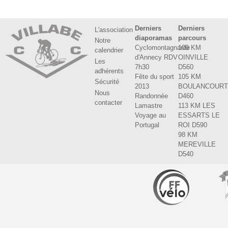
Derniers
Derniers
L'association
diaporamas
parcours
Notre
Cyclomontagnarde
109 KM
calendrier
d'Annecy RDV
OINVILLE
Les
7h30
D560
adhérents
Fête du sport
105 KM
Sécurité
2013
BOULANCOUR
Nous
Randonnée
D460
contacter
Lamastre
113 KM LES
Voyage au
ESSARTS LE
Portugal
ROI D590
98 KM
MEREVILLE
D540