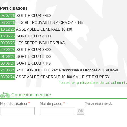
Participations
05/07/26
SORTIE CLUB 7H30
08/03/26
LES RETROUVAILLES A ORMOY 7H45
13/12/25
ASSEMBLEE GENERALE 10H30
18/05/25
SORTIE CLUB 8H00
09/03/25
LES RETROUVAILLES 7H45
29/09/24
SORTIE CLUB 8H00
01/09/24
SORTIE CLUB 8H00
09/06/24
SORTIE CLUB 7H45
24/03/24
7h30 BONDOUFFLE 2ème randonnée du trophée du CoDep91
03/02/24
ASSEMBLEE GENERALE 10H00 SALLE ST EXUPERY
Toutes les participations de cet adhérent
Connexion membre
Nom d'utilisateur
*
Mot de passe
*
Mot de passe perdu